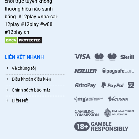
chơi trực tuyến không
Thay đổi luật chơi mà không thông báo rõ ràng.
thương hiệu nào sánh
bằng. #12play #nha-cai-
Trì hoãn xử lý rút tiền không có lý do chính đáng.
12play #12play #w88
Tự ý khóa, giới hạn tài khoản mà thiếu bằng chứng cụ thể.
#12play ch
4.2 Minh bạch – Mọi điều khoản đều phải rõ ràng
Trên trang ve chung toi và các trang điều khoản, 12play mô
LIÊN KẾT NHANH
tả cụ thể cách tính thưởng, điều kiện vòng cược, giới hạn
trả thưởng và chính sách tài khoản. Người chơi có thể chủ
Về chúng tôị
động tìm hiểu trước khi tham gia, thay vì bị rơi vào tình
Điều khoản điều kiệṇ
huống "hiểu lầm khuyến mãi" như tại nhiều nền tảng không
Chính sách bảo mậṭ
uy tín.
LIÊN HỆ̣
4.3 An toàn – Bảo vệ dữ liệu và dòng tiền của bạn
Bảo mật là ưu tiên hàng đầu. 12play áp dụng hệ thống mã
hóa SSL/TLS, tường lửa nhiều lớp, cơ chế phát hiện đăng
nhập bất thường và quy trình xác minh danh tính (KYC)