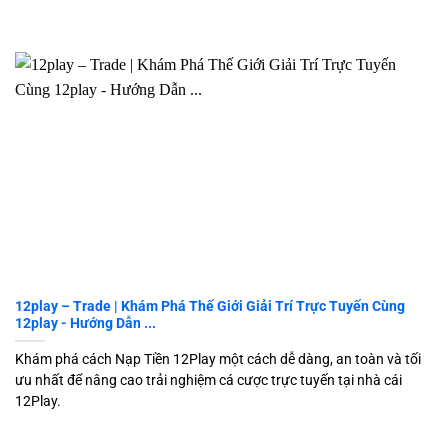
Chăm sóc khách hàng & hỗ trợ 24/7
Cam kết chơi có trách nhiệm tại 12play
Đối tác, thương hiệu và phát triển bền vững
Hướng dẫn nhanh: Cách bắt đầu với 12play
Kết luận: Vì sao 12play xứng đáng là lựa chọn của bạn
1. Giới thiệu chung về 12play
12play là nền tảng giải trí trực tuyến hội tụ đầy đủ các sản
phẩm cá cược được ưa chuộng nhất hiện nay. Thông qua
cổng chơi tại 12PLAY.COM, người dùng Việt có thể truy cập
hệ thống 12play mọi lúc, mọi nơi trên cả máy tính và điện
12play – Trade | Khám Phá Thế Giới Giải Trí Trực Tuyến Cùng
thoại, với giao diện tiếng Việt thân thiện, tốc độ tải nhanh
12play - Hướng Dẫn ...
và trải nghiệm ổn định ngay cả khi đường truyền yếu.
Khám phá cách Nạp Tiền 12Play một cách dễ dàng, an toàn và tối
ưu nhất để nâng cao trải nghiệm cá cược trực tuyến tại nhà cái
Khác với nhiều nhà cái chỉ tập trung vào một mảng, 12play
12Play.
được thiết kế như một "siêu thị giải trí" – nơi người chơi có
thể chuyển đổi linh hoạt giữa cá cược thể thao, casino live,