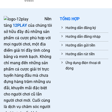
99win
thiệp kết quả theo hướng bất lợi cho người chơi.
Đối với cá cược thể thao, tỷ lệ kèo và điểm số được cập
Nền
TỔNG HỢP
nhật theo thời gian thực từ các nhà cung cấp dữ liệu lớn,
tảng
12PLAY
của chúng tôi
Hướng dẫn đăng ký
giảm tối đa sai lệch về thông tin và hạn chế tình trạng "chết
sở hữu đầy đủ những sản
kèo" gây thiệt hại cho người chơi.
Hướng dẫn đăng nhập
phẩm cá cược phù hợp với
mọi người chơi, một địa
Hướng dẫn gửi tiền
4. Giá trị cốt lõi khi bạn chọn 12play
điểm giải trí đầy tính công
Hướng dẫn rút tiền
Khi truy cập 12play thông qua 12PLAY.COM, người chơi
bằng và minh bạch. Không
không chỉ tham gia cá cược mà còn bước vào một môi
chỉ mang đến những sản
Ứng dụng điện thoại di
trường được xây dựng trên những giá trị cốt lõi rõ ràng.
động
phẩm cá cược giải trí trực
Đây là nền tảng giúp 12play giữ chân người dùng lâu dài,
tuyến hàng đầu mà chưa
thay vì chỉ chạy theo khuyến mãi ngắn hạn.
đựng hàng trăm những ưu
đãi, khuyến mãi đặc biệt
4.1 Uy tín – Không đánh đổi vì lợi nhuận ngắn hạn
cho người chơi cũ lẫn
12play ưu tiên mối quan hệ lâu dài với khách hàng hơn là
người chơi mới. Cuối cùng
thu lợi trong vài phiên cược. Chúng tôi nói không với:
là dịch vụ chăm sóc người