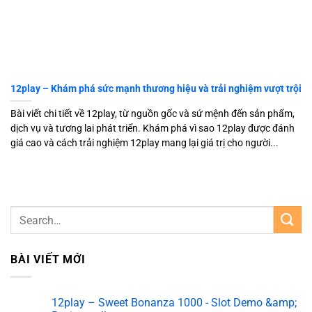
Luôn công khai, minh bạch về tỷ lệ cược, luật chơi, điều
khoản khuyến mãi.
Đảm bảo thời gian xử lý nạp – rút nhanh, hạn chế tối đa
thủ tục rườm rà.
12play – Khám phá sức mạnh thương hiệu và trải nghiệm vượt trội
Tối ưu giao diện cho thị trường Việt Nam, hỗ trợ tiếng Việt
đầy đủ.
Bài viết chi tiết về 12play, từ nguồn gốc và sứ mệnh đến sản phẩm,
dịch vụ và tương lai phát triển. Khám phá vì sao 12play được đánh
Cung cấp kênh hỗ trợ 24/7 với nhân viên được đào tạo bài
giá cao và cách trải nghiệm 12play mang lại giá trị cho người...
bản, xử lý tình huống thực tế.
3. Giấy phép, pháp lý và tính minh bạch
Yếu tố pháp lý là nền tảng để đánh giá mức độ uy tín của
một nhà cái. 12play hiểu rõ rằng, nếu thiếu đi giấy phép và
quy chuẩn quản lý, mọi lời quảng cáo đều trở nên vô nghĩa.
Vì vậy, chúng tôi luôn minh bạch về khía cạnh pháp lý ngay
BÀI VIẾT MỚI
trên trang ve chung toi tại 12PLAY.COM.
12play – Sweet Bonanza 1000 - Slot Demo &amp;
3.1 Cấp phép hoạt động và giám sát