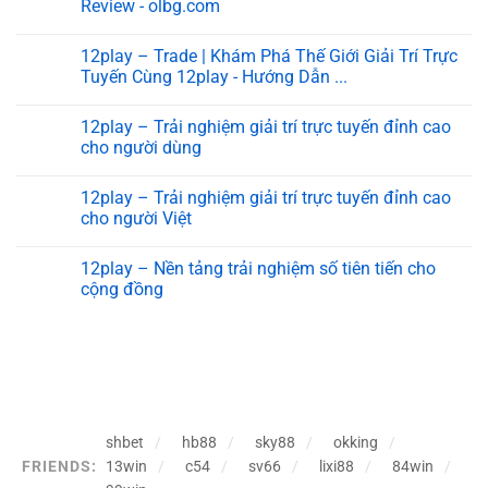
Review - olbg.com
12play được cấp phép và quản lý bởi các tổ chức cá cược
quốc tế uy tín (thông tin chi tiết thường được cập nhật
12play – Trade | Khám Phá Thế Giới Giải Trí Trực
Tuyến Cùng 12play - Hướng Dẫn ...
trong phần giới thiệu chính thức trên 12PLAY.COM). Việc
chịu sự kiểm tra định kỳ giúp đảm bảo:
12play – Trải nghiệm giải trí trực tuyến đỉnh cao
cho người dùng
Hệ thống trò chơi phải đạt chuẩn công bằng, sử dụng RNG
được kiểm toán.
12play – Trải nghiệm giải trí trực tuyến đỉnh cao
cho người Việt
Quy trình quản lý tài khoản và dòng tiền minh bạch, có lưu
trữ nhật ký đầy đủ.
12play – Nền tảng trải nghiệm số tiên tiến cho
Chính sách bảo vệ người chơi, chống rửa tiền được áp
cộng đồng
dụng nghiêm túc.
3.2 Kiểm toán RNG và công bằng trong từng ván cược
Các trò chơi như slot, game bài ảo, trò quay số tại 12play
sử dụng công nghệ Random Number Generator (RNG) – bộ
shbet
hb88
sky88
okking
sinh số ngẫu nhiên. Hệ thống này được các bên thứ ba độc
FRIENDS:
13win
c54
sv66
lixi88
84win
lập kiểm toán thường xuyên, đảm bảo không thể bị can