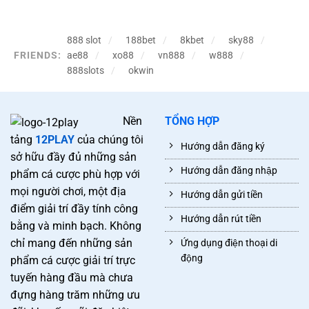
888 slot
188bet
8kbet
sky88
FRIENDS:
ae88
xo88
vn888
w888
888slots
okwin
Nền
TỔNG HỢP
tảng
12PLAY
của chúng tôi
Hướng dẫn đăng ký
sở hữu đầy đủ những sản
Hướng dẫn đăng nhập
phẩm cá cược phù hợp với
mọi người chơi, một địa
Hướng dẫn gửi tiền
điểm giải trí đầy tính công
Hướng dẫn rút tiền
bằng và minh bạch. Không
chỉ mang đến những sản
Ứng dụng điện thoại di
động
phẩm cá cược giải trí trực
tuyến hàng đầu mà chưa
đựng hàng trăm những ưu