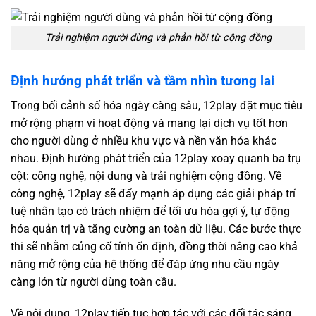
Trải nghiệm người dùng và phản hồi từ cộng đồng
Định hướng phát triển và tầm nhìn tương lai
Trong bối cảnh số hóa ngày càng sâu, 12play đặt mục tiêu
mở rộng phạm vi hoạt động và mang lại dịch vụ tốt hơn
cho người dùng ở nhiều khu vực và nền văn hóa khác
nhau. Định hướng phát triển của 12play xoay quanh ba trụ
cột: công nghệ, nội dung và trải nghiệm cộng đồng. Về
công nghệ, 12play sẽ đẩy mạnh áp dụng các giải pháp trí
tuệ nhân tạo có trách nhiệm để tối ưu hóa gợi ý, tự động
hóa quản trị và tăng cường an toàn dữ liệu. Các bước thực
thi sẽ nhằm củng cố tính ổn định, đồng thời nâng cao khả
năng mở rộng của hệ thống để đáp ứng nhu cầu ngày
càng lớn từ người dùng toàn cầu.
Về nội dung, 12play tiếp tục hợp tác với các đối tác sáng