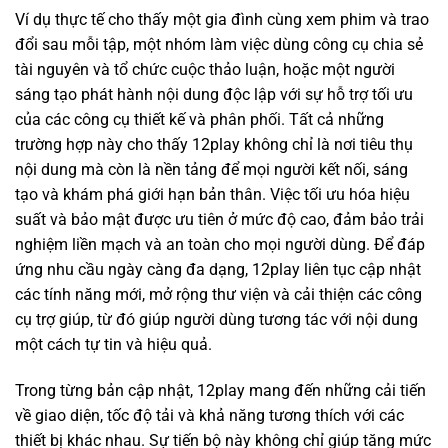
Ví dụ thực tế cho thấy một gia đình cùng xem phim và trao
đổi sau mỗi tập, một nhóm làm việc dùng công cụ chia sẻ
tài nguyên và tổ chức cuộc thảo luận, hoặc một người
sáng tạo phát hành nội dung độc lập với sự hỗ trợ tối ưu
của các công cụ thiết kế và phân phối. Tất cả những
trường hợp này cho thấy 12play không chỉ là nơi tiêu thụ
nội dung mà còn là nền tảng để mọi người kết nối, sáng
tạo và khám phá giới hạn bản thân. Việc tối ưu hóa hiệu
suất và bảo mật được ưu tiên ở mức độ cao, đảm bảo trải
nghiệm liền mạch và an toàn cho mọi người dùng. Để đáp
ứng nhu cầu ngày càng đa dạng, 12play liên tục cập nhật
các tính năng mới, mở rộng thư viện và cải thiện các công
cụ trợ giúp, từ đó giúp người dùng tương tác với nội dung
một cách tự tin và hiệu quả.
Trong từng bản cập nhật, 12play mang đến những cải tiến
về giao diện, tốc độ tải và khả năng tương thích với các
thiết bị khác nhau. Sự tiến bộ này không chỉ giúp tăng mức