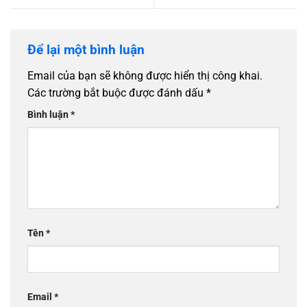
Để lại một bình luận
Email của bạn sẽ không được hiển thị công khai.
Các trường bắt buộc được đánh dấu
*
Bình luận
*
Tên
*
Email
*