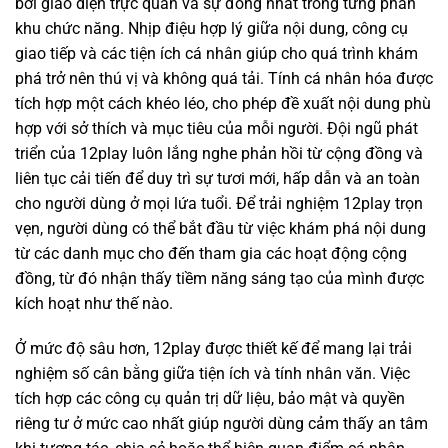
bởi giao diện trực quan và sự đồng nhất trong từng phân
khu chức năng. Nhịp điệu hợp lý giữa nội dung, công cụ
giao tiếp và các tiện ích cá nhân giúp cho quá trình khám
phá trở nên thú vị và không quá tải. Tính cá nhân hóa được
tích hợp một cách khéo léo, cho phép đề xuất nội dung phù
hợp với sở thích và mục tiêu của mỗi người. Đội ngũ phát
triển của 12play luôn lắng nghe phản hồi từ cộng đồng và
liên tục cải tiến để duy trì sự tươi mới, hấp dẫn và an toàn
cho người dùng ở mọi lứa tuổi. Để trải nghiệm 12play trọn
vẹn, người dùng có thể bắt đầu từ việc khám phá nội dung
từ các danh mục cho đến tham gia các hoạt động cộng
đồng, từ đó nhận thấy tiềm năng sáng tạo của mình được
kích hoạt như thế nào.
Ở mức độ sâu hơn, 12play được thiết kế để mang lại trải
nghiệm số cân bằng giữa tiện ích và tính nhân văn. Việc
tích hợp các công cụ quản trị dữ liệu, bảo mật và quyền
riêng tư ở mức cao nhất giúp người dùng cảm thấy an tâm