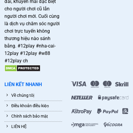
đãi, khuyến mãi đặc biệt
cho người chơi cũ lẫn
người chơi mới. Cuối cùng
là dịch vụ chăm sóc người
chơi trực tuyến không
thương hiệu nào sánh
bằng. #12play #nha-cai-
12play #12play #w88
#12play ch
LIÊN KẾT NHANH
Về chúng tôị
Điều khoản điều kiệṇ
Chính sách bảo mậṭ
LIÊN HỆ̣