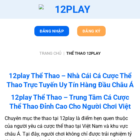
Chuyển
đến
nội
dung
ĐĂNG NHẬP
ĐĂNG KÝ
TRANG CHỦ
|
THỂ THAO 12PLAY
12play Thể Thao – Nhà Cái Cá Cược Thể
Thao Trực Tuyến Uy Tín Hàng Đầu Châu Á
12play Thể Thao – Trung Tâm Cá Cược
Thể Thao Đỉnh Cao Cho Người Chơi Việt
Chuyên mục the thao tại 12play là điểm hẹn quen thuộc
của người yêu cá cược thể thao tại Việt Nam và khu vực
châu Á. Tại đây, người chơi không chỉ được trải nghiệm tỷ