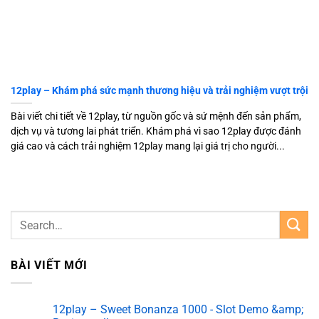
phương thức số hóa khác, giúp quá trình giao dịch diễn ra
mượt mà, ít phụ thuộc vào bên trung gian. Thời gian xử lý
rút tiền thường được rút gọn trong khung 5–30 phút tùy
phương thức.
Các Sản Phẩm Thể Thao Nổi Bật Tại 12play
12play – Khám phá sức mạnh thương hiệu và trải nghiệm vượt trội
Để người chơi không bị nhàm chán, 12play chia sản phẩm
Bài viết chi tiết về 12play, từ nguồn gốc và sứ mệnh đến sản phẩm,
the thao thành nhiều nhóm rõ ràng, phù hợp với các phong
dịch vụ và tương lai phát triển. Khám phá vì sao 12play được đánh
cách cược khác nhau: an toàn, mạo hiểm, vui là chính hoặc
giá cao và cách trải nghiệm 12play mang lại giá trị cho người...
kiếm lời dài hạn.
Bóng Đá – Trái Tim Của 12play Thể Thao
Bóng đá chiếm tỷ lệ kèo áp đảo tại 12play, với lịch thi đấu
dày đặc cả ngày lẫn đêm nhờ sự kết hợp của các giải từ
Âu – Á – Mỹ – Phi. Người chơi có thể lựa chọn:
BÀI VIẾT MỚI
Cược trước trận (pre-match) theo phân tích dài hạn.
12play – Sweet Bonanza 1000 - Slot Demo &amp;
Cược live theo diễn biến trận đấu.