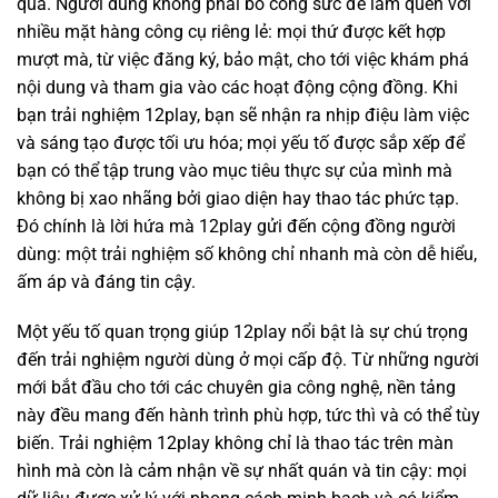
quả. Người dùng không phải bỏ công sức để làm quen với
nhiều mặt hàng công cụ riêng lẻ: mọi thứ được kết hợp
mượt mà, từ việc đăng ký, bảo mật, cho tới việc khám phá
nội dung và tham gia vào các hoạt động cộng đồng. Khi
bạn trải nghiệm 12play, bạn sẽ nhận ra nhịp điệu làm việc
và sáng tạo được tối ưu hóa; mọi yếu tố được sắp xếp để
bạn có thể tập trung vào mục tiêu thực sự của mình mà
không bị xao nhãng bởi giao diện hay thao tác phức tạp.
Đó chính là lời hứa mà 12play gửi đến cộng đồng người
dùng: một trải nghiệm số không chỉ nhanh mà còn dễ hiểu,
ấm áp và đáng tin cậy.
Một yếu tố quan trọng giúp 12play nổi bật là sự chú trọng
đến trải nghiệm người dùng ở mọi cấp độ. Từ những người
mới bắt đầu cho tới các chuyên gia công nghệ, nền tảng
này đều mang đến hành trình phù hợp, tức thì và có thể tùy
biến. Trải nghiệm 12play không chỉ là thao tác trên màn
hình mà còn là cảm nhận về sự nhất quán và tin cậy: mọi