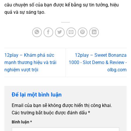
câu chuyện số của bạn được kể bằng sự tin tưởng, hiệu
quả và sự sáng tạo.
12play – Khám phá sức
12play – Sweet Bonanza
mạnh thương hiệu và trải
1000 - Slot Demo & Review -
nghiệm vượt trội
olbg.com
Để lại một bình luận
Email của bạn sẽ không được hiển thị công khai.
Các trường bắt buộc được đánh dấu
*
Bình luận
*