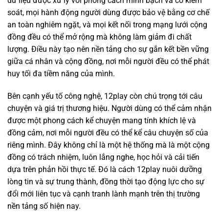
dữ liệu được xử lý với phong cách minh bạch và có kiểm
soát, mọi hành động người dùng được bảo vệ bằng cơ chế
an toàn nghiêm ngặt, và mọi kết nối trong mạng lưới cộng
đồng đều có thể mở rộng mà không làm giảm đi chất
lượng. Điều này tạo nên nền tảng cho sự gắn kết bền vững
giữa cá nhân và cộng đồng, nơi mỗi người đều có thể phát
huy tối đa tiềm năng của mình.
Bên cạnh yếu tố công nghệ, 12play còn chú trọng tới câu
chuyện và giá trị thương hiệu. Người dùng có thể cảm nhận
được một phong cách kể chuyện mang tính khích lệ và
đồng cảm, nơi mỗi người đều có thể kể câu chuyện số của
riêng mình. Đây không chỉ là một hệ thống mà là một cộng
đồng có trách nhiệm, luôn lắng nghe, học hỏi và cải tiến
dựa trên phản hồi thực tế. Đó là cách 12play nuôi dưỡng
lòng tin và sự trung thành, đồng thời tạo động lực cho sự
đổi mới liên tục và cạnh tranh lành mạnh trên thị trường
nền tảng số hiện nay.