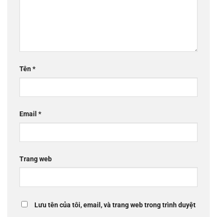
Tên
*
Email
*
Trang web
Lưu tên của tôi, email, và trang web trong trình duyệt