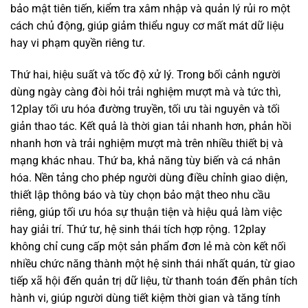
bảo mật tiên tiến, kiểm tra xâm nhập và quản lý rủi ro một
cách chủ động, giúp giảm thiểu nguy cơ mất mát dữ liệu
hay vi phạm quyền riêng tư.
Thứ hai, hiệu suất và tốc độ xử lý. Trong bối cảnh người
dùng ngày càng đòi hỏi trải nghiệm mượt mà và tức thì,
12play tối ưu hóa đường truyền, tối ưu tài nguyên và tối
giản thao tác. Kết quả là thời gian tải nhanh hơn, phản hồi
nhanh hơn và trải nghiệm mượt mà trên nhiều thiết bị và
mạng khác nhau. Thứ ba, khả năng tùy biến và cá nhân
hóa. Nền tảng cho phép người dùng điều chỉnh giao diện,
thiết lập thông báo và tùy chọn bảo mật theo nhu cầu
riêng, giúp tối ưu hóa sự thuận tiện và hiệu quả làm việc
hay giải trí. Thứ tư, hệ sinh thái tích hợp rộng. 12play
không chỉ cung cấp một sản phẩm đơn lẻ mà còn kết nối
nhiều chức năng thành một hệ sinh thái nhất quán, từ giao
tiếp xã hội đến quản trị dữ liệu, từ thanh toán đến phân tích
hành vi, giúp người dùng tiết kiệm thời gian và tăng tính