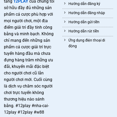
tảng
12PLAY
của chúng tôi
Hướng dẫn đăng ký
sở hữu đầy đủ những sản
Hướng dẫn đăng nhập
phẩm cá cược phù hợp với
mọi người chơi, một địa
Hướng dẫn gửi tiền
điểm giải trí đầy tính công
Hướng dẫn rút tiền
bằng và minh bạch. Không
chỉ mang đến những sản
Ứng dụng điện thoại di
động
phẩm cá cược giải trí trực
tuyến hàng đầu mà chưa
đựng hàng trăm những ưu
đãi, khuyến mãi đặc biệt
cho người chơi cũ lẫn
người chơi mới. Cuối cùng
là dịch vụ chăm sóc người
chơi trực tuyến không
thương hiệu nào sánh
bằng. #12play #nha-cai-
12play #12play #w88