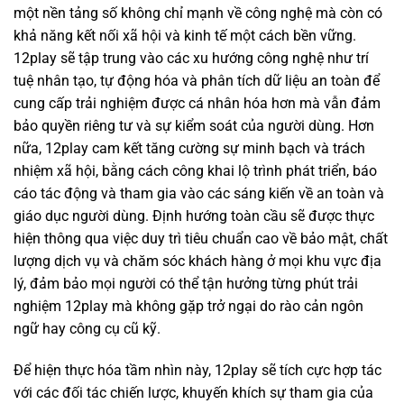
một nền tảng số không chỉ mạnh về công nghệ mà còn có
khả năng kết nối xã hội và kinh tế một cách bền vững.
12play sẽ tập trung vào các xu hướng công nghệ như trí
tuệ nhân tạo, tự động hóa và phân tích dữ liệu an toàn để
cung cấp trải nghiệm được cá nhân hóa hơn mà vẫn đảm
bảo quyền riêng tư và sự kiểm soát của người dùng. Hơn
nữa, 12play cam kết tăng cường sự minh bạch và trách
nhiệm xã hội, bằng cách công khai lộ trình phát triển, báo
cáo tác động và tham gia vào các sáng kiến về an toàn và
giáo dục người dùng. Định hướng toàn cầu sẽ được thực
hiện thông qua việc duy trì tiêu chuẩn cao về bảo mật, chất
lượng dịch vụ và chăm sóc khách hàng ở mọi khu vực địa
lý, đảm bảo mọi người có thể tận hưởng từng phút trải
nghiệm 12play mà không gặp trở ngại do rào cản ngôn
ngữ hay công cụ cũ kỹ.
Để hiện thực hóa tầm nhìn này, 12play sẽ tích cực hợp tác
với các đối tác chiến lược, khuyến khích sự tham gia của