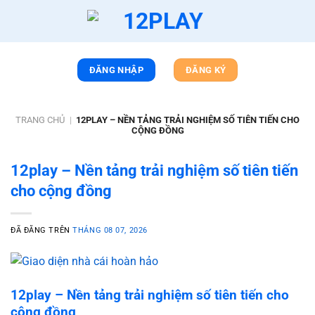
Chuyển
đến
nội
dung
ĐĂNG NHẬP
ĐĂNG KÝ
TRANG CHỦ
|
12PLAY – NỀN TẢNG TRẢI NGHIỆM SỐ TIÊN TIẾN CHO
CỘNG ĐỒNG
12play – Nền tảng trải nghiệm số tiên tiến
cho cộng đồng
ĐÃ ĐĂNG TRÊN
THÁNG 08 07, 2026
12play – Nền tảng trải nghiệm số tiên tiến cho
cộng đồng