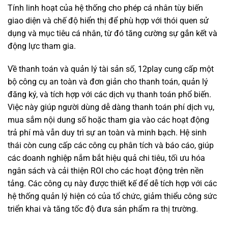
Tính linh hoạt của hệ thống cho phép cá nhân tùy biến
giao diện và chế độ hiển thị để phù hợp với thói quen sử
dụng và mục tiêu cá nhân, từ đó tăng cường sự gắn kết và
động lực tham gia.
Về thanh toán và quản lý tài sản số, 12play cung cấp một
bộ công cụ an toàn và đơn giản cho thanh toán, quản lý
đăng ký, và tích hợp với các dịch vụ thanh toán phổ biến.
Việc này giúp người dùng dễ dàng thanh toán phí dịch vụ,
mua sắm nội dung số hoặc tham gia vào các hoạt động
trả phí mà vẫn duy trì sự an toàn và minh bạch. Hệ sinh
thái còn cung cấp các công cụ phân tích và báo cáo, giúp
các doanh nghiệp nắm bắt hiệu quả chi tiêu, tối ưu hóa
ngân sách và cải thiện ROI cho các hoạt động trên nền
tảng. Các công cụ này được thiết kế để dễ tích hợp với các
hệ thống quản lý hiện có của tổ chức, giảm thiểu công sức
triển khai và tăng tốc độ đưa sản phẩm ra thị trường.