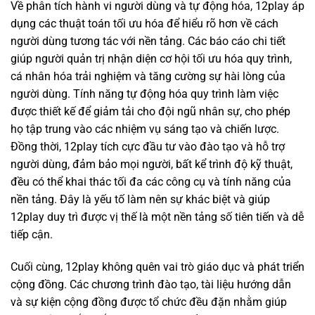
Về phân tích hành vi người dùng và tự động hóa, 12play áp
dụng các thuật toán tối ưu hóa để hiểu rõ hơn về cách
người dùng tương tác với nền tảng. Các báo cáo chi tiết
giúp người quản trị nhận diện cơ hội tối ưu hóa quy trình,
cá nhân hóa trải nghiệm và tăng cường sự hài lòng của
người dùng. Tính năng tự động hóa quy trình làm việc
được thiết kế để giảm tải cho đội ngũ nhân sự, cho phép
họ tập trung vào các nhiệm vụ sáng tạo và chiến lược.
Đồng thời, 12play tích cực đầu tư vào đào tạo và hỗ trợ
người dùng, đảm bảo mọi người, bất kể trình độ kỹ thuật,
đều có thể khai thác tối đa các công cụ và tính năng của
nền tảng. Đây là yếu tố làm nên sự khác biệt và giúp
12play duy trì được vị thế là một nền tảng số tiên tiến và dễ
tiếp cận.
Cuối cùng, 12play không quên vai trò giáo dục và phát triển
cộng đồng. Các chương trình đào tạo, tài liệu hướng dẫn
và sự kiện cộng đồng được tổ chức đều đặn nhằm giúp