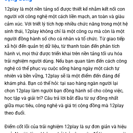
12play là một nền tảng số được thiết kế nhằm kết nối con
người với công nghệ một cách liền mạch, an toàn và giàu
cảm xúc. Với triết lý tích hợp nhiều chức năng trong một hệ
sinh thái, 12play không chỉ là một công cụ mà còn là một
người đồng hành số cho cá nhân và tổ chức. Từ giao tiếp
xã hội đến quản trị dữ liệu, từ thanh toán đến phân tích
hành vi, mọi thứ được triển khai trên nền tảng tối ưu hóa
trải nghiệm người dùng. Nếu bạn quan tâm đến cách công
nghệ có thể phục vụ cuộc sống hàng ngày một cách tự
nhiên và bền vững, 12play sẽ là một điểm đến đáng để
khám phá. Bạn có thể hỏi: tại sao hàng ngàn người lại
chọn 12play làm người bạn đồng hành số cho công việc,
học tập và giải trí? Câu trả lời bắt đầu từ sự đồng nhất
giữa mục tiêu, công nghệ và giá trị cộng đồng mà 12play
theo đuổi.
Điểm cốt lõi của trải nghiệm 12play là sự đơn giản và hiệu