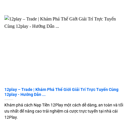
Quyền lợi và nghĩa vụ của hội viên
Quản lý cookie và theo dõi trực tuyến
Bảo mật tài khoản & phòng chống gian lận
Thời gian lưu trữ và hủy dữ liệu
Cập nhật chính sách bảo mật
Hướng dẫn bảo mật thực tế cho người chơi
Cách liên hệ bộ phận hỗ trợ bảo mật 12play
Kết luận về chinh sach bao mat 12play
1. Tổng Quan Về Chính Sách Bảo Mật 12play
12play – Trade | Khám Phá Thế Giới Giải Trí Trực Tuyến Cùng
12play - Hướng Dẫn ...
Chinh sach bao mat tại 12play được xây dựng dựa trên
chuẩn mực của ngành iGaming quốc tế, kết hợp yêu cầu
Khám phá cách Nạp Tiền 12Play một cách dễ dàng, an toàn và tối
pháp lý tại các khu vực mà nền tảng hoạt động. Mục tiêu
ưu nhất để nâng cao trải nghiệm cá cược trực tuyến tại nhà cái
chính là đảm bảo mọi dữ liệu liên quan đến thành viên trên
12Play.
12PLAY.COM đều được thu thập có chủ đích, sử dụng