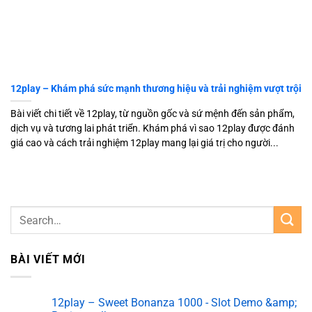
đảm bảo trải nghiệm an toàn, liền mạch.
3.1. Thông tin nhận dạng cơ bản
Họ và tên đăng ký tài khoản.
12play – Khám phá sức mạnh thương hiệu và trải nghiệm vượt trội
Ngày tháng năm sinh (kiểm tra độ tuổi hợp lệ).
Bài viết chi tiết về 12play, từ nguồn gốc và sứ mệnh đến sản phẩm,
Quốc gia/khu vực cư trú.
dịch vụ và tương lai phát triển. Khám phá vì sao 12play được đánh
giá cao và cách trải nghiệm 12play mang lại giá trị cho người...
Địa chỉ email chính.
Số điện thoại liên hệ.
Những dữ liệu này giúp 12play xác minh tài khoản, hỗ trợ
lấy lại mật khẩu, gửi thông báo quan trọng liên quan đến
bảo mật.
BÀI VIẾT MỚI
3.2. Dữ liệu xác minh danh tính (KYC)
Để tuân thủ quy định về phòng chống rửa tiền và đảm bảo
12play – Sweet Bonanza 1000 - Slot Demo &amp;
môi trường cá cược minh bạch, 12play có thể yêu cầu: