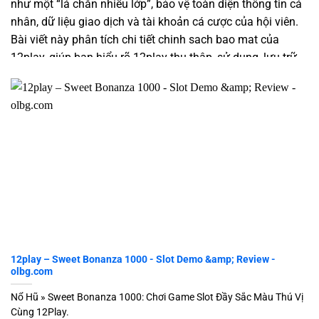
như một “lá chắn nhiều lớp”, bảo vệ toàn diện thông tin cá
nhân, dữ liệu giao dịch và tài khoản cá cược của hội viên.
Bài viết này phân tích chi tiết chinh sach bao mat của
12play, giúp bạn hiểu rõ 12play thu thập, sử dụng, lưu trữ
và bảo vệ dữ liệu như thế nào, từ đó yên tâm trải nghiệm
cá cược trên 12PLAY.COM.
📚 Mục Lục
Tổng quan về chính sách bảo mật 12play
Nguyên tắc bảo mật cốt lõi tại 12play
Các loại thông tin 12play thu thập
Mục đích và cách thức sử dụng dữ liệu
Hệ thống & công nghệ bảo mật của 12play
12play – Sweet Bonanza 1000 - Slot Demo &amp; Review -
olbg.com
Bảo mật thanh toán và giao dịch tài chính
Chia sẻ dữ liệu với bên thứ ba
Nổ Hũ » Sweet Bonanza 1000: Chơi Game Slot Đầy Sắc Màu Thú Vị
Cùng 12Play.