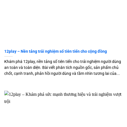
2.3. Bảo mật, toàn vẹn và sẵn sàng
Hệ thống của 12play phải đảm bảo ba yếu tố: dữ liệu được
bảo mật (không bị truy cập trái phép), toàn vẹn (không bị
chỉnh sửa trái phép) và luôn sẵn sàng (không bị mất mát
đột ngột). Đây là cam kết quan trọng giúp hội viên an tâm
nạp rút và đặt cược dài hạn trên 12PLAY.COM.
12play – Nền tảng trải nghiệm số tiên tiến cho cộng đồng
2.4. Tôn trọng quyền riêng tư người chơi
12play tôn trọng quyền được biết, quyền yêu cầu chỉnh sửa
Khám phá 12play, nền tảng số tiên tiến cho trải nghiệm người dùng
an toàn và toàn diện. Bài viết phân tích nguồn gốc, sản phẩm chủ
và trong một số trường hợp, quyền yêu cầu xóa dữ liệu cá
chốt, cạnh tranh, phản hồi người dùng và tầm nhìn tương lai của...
nhân theo quy định pháp luật hiện hành. Nhà cái không
bán, trao đổi dữ liệu khách hàng cho các cá nhân, tổ chức
không liên quan đến việc cung cấp dịch vụ.
3. Các Loại Thông Tin 12play Thu Thập
Khi đăng ký và sử dụng dịch vụ tại 12play, người chơi cần
cung cấp hoặc gián tiếp tạo ra nhiều loại dữ liệu khác
nhau. Mỗi nhóm dữ liệu mang một vai trò riêng trong việc