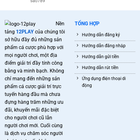
sao789
được ẩn thông tin nhạy cảm như toàn bộ số thẻ).
Dữ liệu giao dịch là cơ sở để giải quyết tranh chấp, kiểm tra
gian lận và hỗ trợ người chơi khi gặp sự cố thanh toán.
Nền
TỔNG HỢP
tảng
12PLAY
của chúng tôi
Hướng dẫn đăng ký
3.4. Dữ liệu kỹ thuật & hành vi truy cập
sở hữu đầy đủ những sản
Hướng dẫn đăng nhập
phẩm cá cược phù hợp với
Địa chỉ IP, loại trình duyệt, hệ điều hành, loại thiết bị.
mọi người chơi, một địa
Hướng dẫn gửi tiền
Thời gian đăng nhập/đăng xuất, lượt truy cập, trang đã
điểm giải trí đầy tính công
xem, thời gian phiên.
Hướng dẫn rút tiền
bằng và minh bạch. Không
Mã thiết bị, token phiên đăng nhập, cookie nhận diện.
chỉ mang đến những sản
Ứng dụng điện thoại di
động
phẩm cá cược giải trí trực
Những dữ liệu này hỗ trợ 12play cải thiện hiệu suất hệ
tuyến hàng đầu mà chưa
thống, phát hiện đăng nhập bất thường, chặn bot, và triển
đựng hàng trăm những ưu
khai các biện pháp chống gian lận tài khoản.
đãi, khuyến mãi đặc biệt
cho người chơi cũ lẫn
4. Mục Đích Và Cách Thức Sử Dụng Dữ Liệu
người chơi mới. Cuối cùng
Chinh sach bao mat của 12play quy định rõ từng mục đích
là dịch vụ chăm sóc người
sử dụng dữ liệu để đảm bảo không có tình trạng lạm dụng.