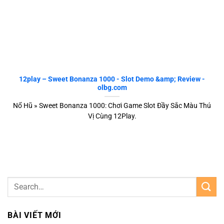
12play – Sweet Bonanza 1000 - Slot Demo &amp; Review -
olbg.com
Nổ Hũ » Sweet Bonanza 1000: Chơi Game Slot Đầy Sắc Màu Thú
Vị Cùng 12Play.
BÀI VIẾT MỚI