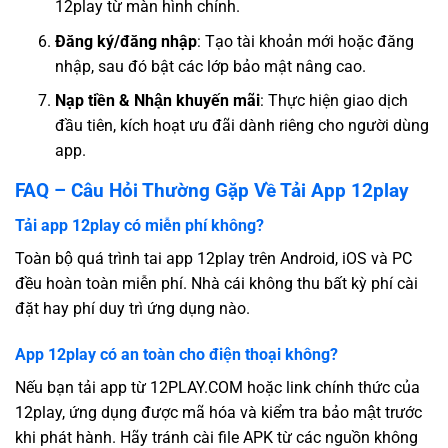
12play từ màn hình chính.
Đăng ký/đăng nhập
: Tạo tài khoản mới hoặc đăng
nhập, sau đó bật các lớp bảo mật nâng cao.
Nạp tiền & Nhận khuyến mãi
: Thực hiện giao dịch
đầu tiên, kích hoạt ưu đãi dành riêng cho người dùng
app.
FAQ – Câu Hỏi Thường Gặp Về Tải App 12play
Tải app 12play có miễn phí không?
Toàn bộ quá trình tai app 12play trên Android, iOS và PC
đều hoàn toàn miễn phí. Nhà cái không thu bất kỳ phí cài
đặt hay phí duy trì ứng dụng nào.
App 12play có an toàn cho điện thoại không?
Nếu bạn tải app từ 12PLAY.COM hoặc link chính thức của
12play, ứng dụng được mã hóa và kiểm tra bảo mật trước
khi phát hành. Hãy tránh cài file APK từ các nguồn không