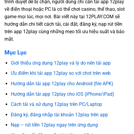
trình duyệt dễ bị chặn, người dùng chỉ cần tải app 12play
về điện thoại hoặc PC là có thể chơi casino, thể thao, slot
game mọi lúc, mọi nơi. Bài viết này tại 12PLAY.COM sẽ
hướng dẫn chi tiết cách tải, cài đặt, đăng ký, nạp rút tiền
trên app 12play cùng những mẹo tối ưu hiệu suất và bảo
mật.
Mục Lục
Giới thiệu ứng dụng 12play và lý do nên tải app
Ưu điểm khi tải app 12play so với chơi trên web
Hướng dẫn tải app 12play cho Android (file APK)
Hướng dẫn tải app 12play cho iOS (iPhone/iPad)
Cách tải và sử dụng 12play trên PC/Laptop
Đăng ký, đăng nhập tài khoản 12play trên app
Nạp – rút tiền 12play ngay trên ứng dụng