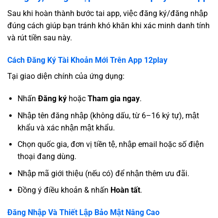
Sau khi hoàn thành bước tai app, việc đăng ký/đăng nhập
đúng cách giúp bạn tránh khó khăn khi xác minh danh tính
và rút tiền sau này.
Cách Đăng Ký Tài Khoản Mới Trên App 12play
Tại giao diện chính của ứng dụng:
Nhấn
Đăng ký
hoặc
Tham gia ngay
.
Nhập tên đăng nhập (không dấu, từ 6–16 ký tự), mật
khẩu và xác nhận mật khẩu.
Chọn quốc gia, đơn vị tiền tệ, nhập email hoặc số điện
thoại đang dùng.
Nhập mã giới thiệu (nếu có) để nhận thêm ưu đãi.
Đồng ý điều khoản & nhấn
Hoàn tất
.
Đăng Nhập Và Thiết Lập Bảo Mật Nâng Cao