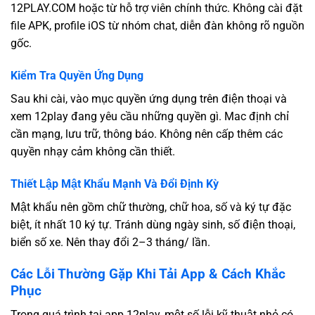
12PLAY.COM hoặc từ hỗ trợ viên chính thức. Không cài đặt
file APK, profile iOS từ nhóm chat, diễn đàn không rõ nguồn
gốc.
Kiểm Tra Quyền Ứng Dụng
Sau khi cài, vào mục quyền ứng dụng trên điện thoại và
xem 12play đang yêu cầu những quyền gì. Mac định chỉ
cần mạng, lưu trữ, thông báo. Không nên cấp thêm các
quyền nhạy cảm không cần thiết.
Thiết Lập Mật Khẩu Mạnh Và Đổi Định Kỳ
Mật khẩu nên gồm chữ thường, chữ hoa, số và ký tự đặc
biệt, ít nhất 10 ký tự. Tránh dùng ngày sinh, số điện thoại,
biển số xe. Nên thay đổi 2–3 tháng/ lần.
Các Lỗi Thường Gặp Khi Tải App & Cách Khắc
Phục
Trong quá trình tai app 12play, một số lỗi kỹ thuật nhỏ có