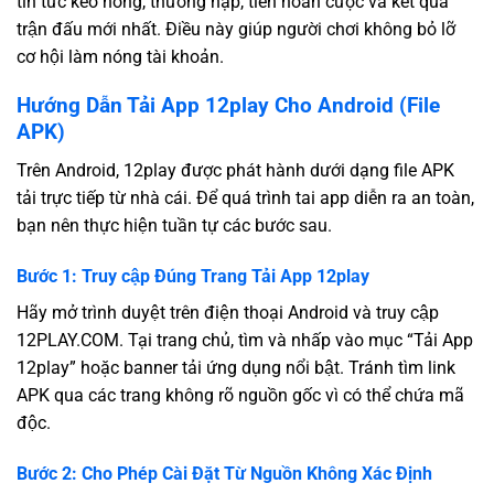
tin tức kèo nóng, thưởng nạp, tiền hoàn cược và kết quả
trận đấu mới nhất. Điều này giúp người chơi không bỏ lỡ
cơ hội làm nóng tài khoản.
Hướng Dẫn Tải App 12play Cho Android (File
APK)
Trên Android, 12play được phát hành dưới dạng file APK
tải trực tiếp từ nhà cái. Để quá trình tai app diễn ra an toàn,
bạn nên thực hiện tuần tự các bước sau.
Bước 1: Truy cập Đúng Trang Tải App 12play
Hãy mở trình duyệt trên điện thoại Android và truy cập
12PLAY.COM. Tại trang chủ, tìm và nhấp vào mục “Tải App
12play” hoặc banner tải ứng dụng nổi bật. Tránh tìm link
APK qua các trang không rõ nguồn gốc vì có thể chứa mã
độc.
Bước 2: Cho Phép Cài Đặt Từ Nguồn Không Xác Định