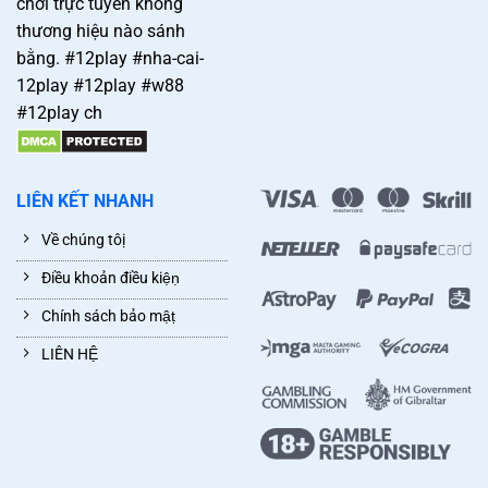
chơi trực tuyến không
Quy định nạp – rút tiền tại 12play
thương hiệu nào sánh
bằng. #12play #nha-cai-
Hoạt động nạp và rút tiền là phần nhạy cảm, được đề cập
12play #12play #w88
rất kỹ trong dieu khoan dieu kien 12play. Việc hiểu rõ quy
#12play ch
định giúp bạn giao dịch thuận lợi, hạn chế tình trạng chậm
trễ hoặc bị từ chối.
Nguyên tắc chung khi giao dịch
LIÊN KẾT NHANH
Chủ tài khoản trùng khớp
: Tên trên tài khoản 12play phải
Về chúng tôị
trùng với tên chủ tài khoản ngân hàng hoặc ví điện tử dùng
Điều khoản điều kiệṇ
để nạp/rút.
Chính sách bảo mậṭ
Không nhận hộ – gửi hộ
: 12play có thể từ chối giao dịch
nếu phát hiện bạn dùng tài khoản ngân hàng của người
LIÊN HỆ̣
khác hoặc cho người khác sử dụng tài khoản của mình để
nạp/rút.
Giới hạn giao dịch
: Tùy phương thức thanh toán, sẽ có hạn
mức tối thiểu/tối đa cho mỗi lần nạp và rút.