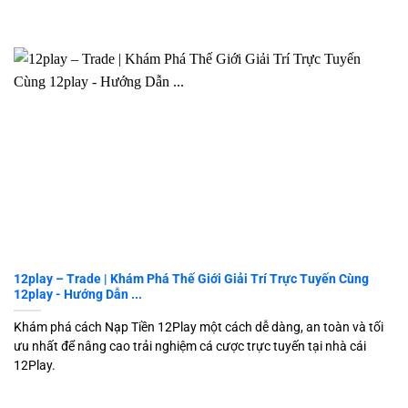
Trách nhiệm của người chơi và nhà cái
Giải quyết tranh chấp & khóa tài khoản
Chơi có trách nhiệm tại 12play
Cách đọc & áp dụng điều khoản điều kiện 12play hiệu quả
Kết luận
Tổng quan về điều khoản & điều kiện 12play
Điều khoản & điều kiện 12play là bộ quy tắc điều chỉnh
toàn bộ hoạt động của người chơi trên 12PLAY.COM, từ lúc
đăng ký tài khoản, tham gia khuyến mãi, nạp rút tiền cho
12play – Trade | Khám Phá Thế Giới Giải Trí Trực Tuyến Cùng
đến khi đóng tài khoản. Khi bạn bấm nút “Đăng ký” hoặc
12play - Hướng Dẫn ...
“Tôi đồng ý”, nghĩa là bạn đã chấp nhận ràng buộc bởi
Khám phá cách Nạp Tiền 12Play một cách dễ dàng, an toàn và tối
toàn bộ dieu khoan dieu kien đang được áp dụng tại
ưu nhất để nâng cao trải nghiệm cá cược trực tuyến tại nhà cái
12play.
12Play.
Các điều khoản này thường xuyên được cập nhật để phù