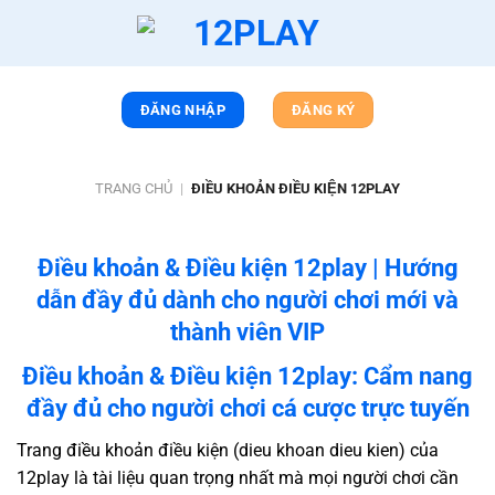
Chuyển
đến
nội
dung
ĐĂNG NHẬP
ĐĂNG KÝ
TRANG CHỦ
|
ĐIỀU KHOẢN ĐIỀU KIỆN 12PLAY
Điều khoản & Điều kiện 12play | Hướng
dẫn đầy đủ dành cho người chơi mới và
thành viên VIP
Điều khoản & Điều kiện 12play: Cẩm nang
đầy đủ cho người chơi cá cược trực tuyến
Trang điều khoản điều kiện (dieu khoan dieu kien) của
12play là tài liệu quan trọng nhất mà mọi người chơi cần