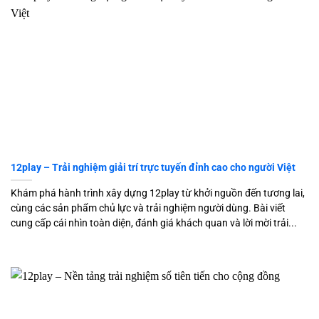
Để tham gia cá cược tại 12play, người chơi phải đáp ứng
một số điều kiện cơ bản. Việc không đáp ứng những điều
này có thể dẫn đến việc bị từ chối đăng ký hoặc tài khoản
bị khóa mà không hoàn lại tiền trong một số trường hợp
nhất định.
Độ tuổi và khu vực pháp lý
Độ tuổi tối thiểu
: Người chơi phải từ 18 tuổi trở lên, hoặc
đạt độ tuổi hợp pháp theo quy định tại nơi bạn cư trú (nếu
cao hơn 18).
12play – Trải nghiệm giải trí trực tuyến đỉnh cao cho người Việt
Khu vực bị hạn chế
: Một số quốc gia/vùng lãnh thổ không
Khám phá hành trình xây dựng 12play từ khởi nguồn đến tương lai,
được phép sử dụng dịch vụ của 12play do ràng buộc pháp
cùng các sản phẩm chủ lực và trải nghiệm người dùng. Bài viết
cung cấp cái nhìn toàn diện, đánh giá khách quan và lời mời trải...
lý. Người chơi có trách nhiệm tự xác minh việc tham gia cá
cược trực tuyến có được pháp luật địa phương cho phép
hay không.
Thông tin đăng ký tài khoản
Khi tạo tài khoản tại 12PLAY.COM, bạn cần cung cấp thông